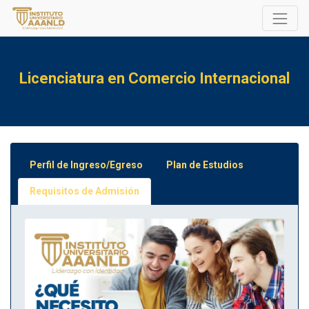
Licenciatura en Comercio Internacional
Perfil de Ingreso/Egreso
Plan de Estudios
Requisitos de Admisión